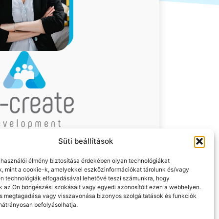
ok bátor szervezeteknek és
Süti beállítások
mbereknek
ching, tréning. Határokon és
elhasználói élmény biztosítása érdekében olyan technológiákat
, mint a cookie-k, amelyekkel eszközinformációkat tárolunk és/vagy
mint nemzetközileg akkreditált
en technológiák elfogadásával lehetővé teszi számunkra, hogy
kihelyezett formában.
k az Ön böngészési szokásait vagy egyedi azonosítóit ezen a webhelyen.
s megtagadása vagy visszavonása bizonyos szolgáltatások és funkciók
átrányosan befolyásolhatja.
ább a részletekhez