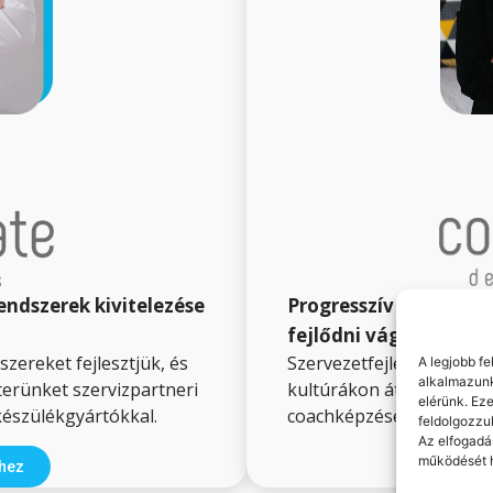
Progresszív megoldás
endszerek kivitelezése
fejlődni vágyó szake
Szervezetfejlesztés, coa
zereket fejlesztjük, és
A legjobb f
alkalmazunk
kultúrákon átívelő, vala
tterünket szervizpartneri
elérünk. Ez
coachképzések nyílt és 
készülékgyártókkal.
feldolgozzu
Az elfogadá
működését h
Tov
khez