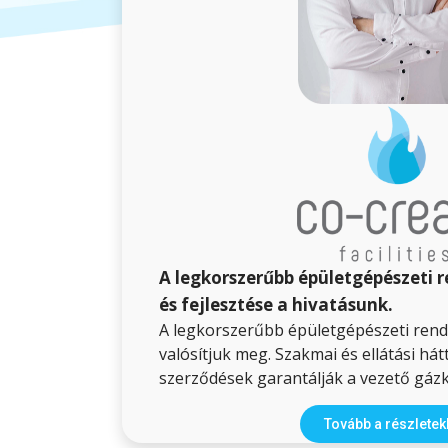
A legkorszerűbb épületgépészeti r
és fejlesztése a hivatásunk.
A legkorszerűbb épületgépészeti rends
valósítjuk meg. Szakmai és ellátási há
szerződések garantálják a vezető gáz
Tovább a részlete